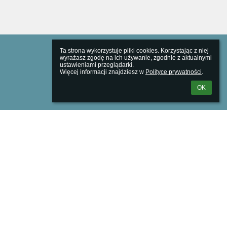
Ta strona wykorzystuje pliki cookies. Korzystając z niej 
wyrażasz zgodę na ich używanie, zgodnie z aktualnymi 
ustawieniami przeglądarki.

Więcej informacji znajdziesz w 
Polityce prywatności
.
OK