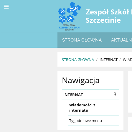
Zespół Szkół
Szczecinie
STRONA GŁÓWNA
AKTUALN
STRONA GŁÓWNA
/
INTERNAT
/
WIAD
Wiadomości
Nawigacja
z
internatu
INTERNAT
Wiadomości z
internatu
Tygodniowe menu