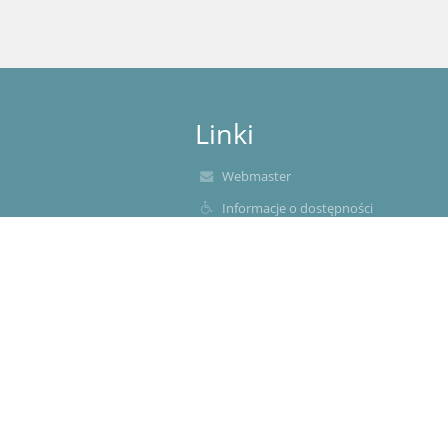
Linki
Webmaster
Informacje o dostępności
Polityka prywatności
Metryczka
Mapa strony
O nas
Kontakt
Aktualności
Dokumenty