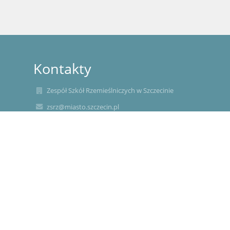
Kontakty
Zespół Szkół Rzemieślniczych w Szczecinie
zsrz@miasto.szczecin.pl
sekretariat szkoły +48 914 821 531
ul. Chmielewskiego 19
70-028 Szczecin
Poland
86 1020 4795 0000 9802 0278 5368
(wszystkie płatności poza internatem)
internat +48 451 164 603