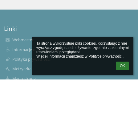
Linki
Webmaster
Ta strona wykorzystuje pliki cookies. Korzystając z niej 
wyrażasz zgodę na ich używanie, zgodnie z aktualnymi 
Informacje o dostępności
ustawieniami przeglądarki.

Więcej informacji znajdziesz w 
Polityce prywatności
.
Polityka prywatności
OK
Metryczka
Mapa strony
O nas
Kontakt
Aktualności
Dokumenty
Kontakty